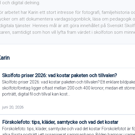
l och digital delning.
r arbetet har Karin ett stort intresse för fotografi, familjehistoria 
ycker om att dokumentera vardagsögonblick, läsa om pedagogik oc
digitala tjänster. Hennes mål är att göra innehållet på Svenskt Sko
aren, samtidigt som hon vill lyfta fram värdet i skolfoton som minnen
arin
Skolfoto priser 2026: vad kostar paketen och tillvalen?
Skolfoto priser 2026: vad kostar paketen och tillvalen? Ett enklare bildpake
skolfotoföretag ligger oftast mellan 200 och 400 kronor, medan ett stör
porträtt, digital fil och tillval kan kost…
juni 20, 2026
Förskolefoto: tips, kläder, samtycke och vad det kostar
Förskolefoto: tips, kläder, samtycke och vad det kostar Förskolefotot är 
allra första porträtt i ett organiserat sammanhang. Bilden hamnar i rame