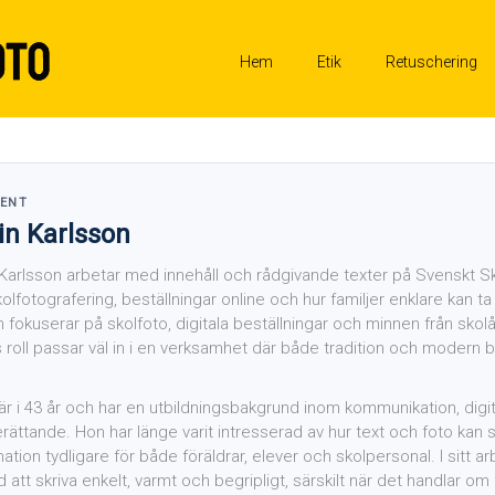
Hem
Etik
Retuschering
BENT
in Karlsson
 Karlsson arbetar med innehåll och rådgivande texter på Svenskt Sk
olfotografering, beställningar online och hur familjer enklare kan ta
 fokuserar på skolfoto, digitala beställningar och minnen från skolår
s roll passar väl in i en verksamhet där både tradition och modern bi
 är i 43 år och har en utbildningsbakgrund inom kommunikation, digit
erättande. Hon har länge varit intresserad av hur text och foto kan 
ation tydligare för både föräldrar, elever och skolpersonal. I sitt a
id att skriva enkelt, varmt och begripligt, särskilt när det handlar o