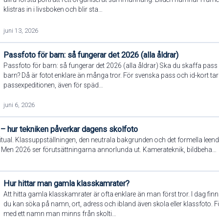
klistras in i livsboken och blir sta…
juni 13, 2026
Passfoto för barn: så fungerar det 2026 (alla åldrar)
Passfoto för barn: så fungerar det 2026 (alla åldrar) Ska du skaffa pass eller
barn? Då är fotot enklare än många tror. För svenska pass och id-kort tar 
passexpeditionen, även för späd…
juni 6, 2026
 hur tekniken påverkar dagens skolfoto
ritual. Klassuppställningen, den neutrala bakgrunden och det formella leende
ekel. Men 2026 ser förutsättningarna annorlunda ut. Kamerateknik, bildbeha…
Hur hittar man gamla klasskamrater?
Att hitta gamla klasskamrater är ofta enklare än man först tror. I dag finn
du kan söka på namn, ort, adress och ibland även skola eller klassfoto.
med ett namn man minns från skolti…