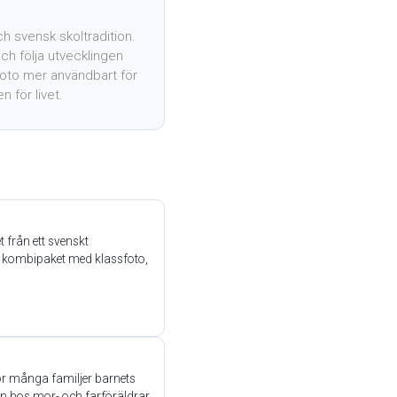
och svensk skoltradition.
h följa utvecklingen
lfoto mer användbart för
 för livet.
t från ett svenskt
re kombipaket med klassfoto,
för många familjer barnets
n hos mor- och farföräldrar,