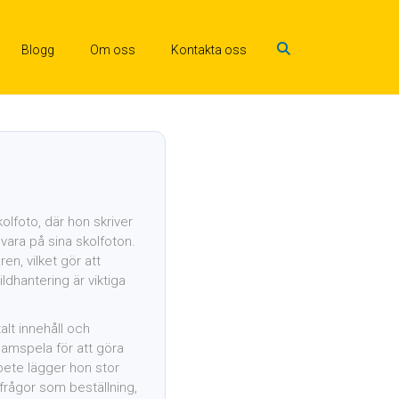
Blogg
Om oss
Kontakta oss
olfoto, där hon skriver
 vara på sina skolfoton.
en, vilket gör att
ldhantering är viktiga
alt innehåll och
samspela för att göra
rbete lägger hon stor
m frågor som beställning,