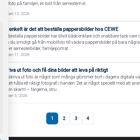
Ett foto på familjen, en bild från semestern el…
januari 15, 2026
Så enkelt är det att beställa pappersbilder hos CEWE
Att beställa pappersbilder har blivit både enklare och snabbare tack vare
kan du smidigt gå från mobilfoto till vackra pappersbilder på bara några
gäller semesterbilder, familjeporträt…
januari 11, 2026
Skriva ut foto och få dina bilder att leva på riktigt
Att skriva ut foto är något som många glömmer bort i dagens digitala vär
av att hålla ett riktigt fotografi i handen. Det är något speciellt med att se e
på en skärm – färgerna, stru…
januari 5, 2026
1
2
3
4