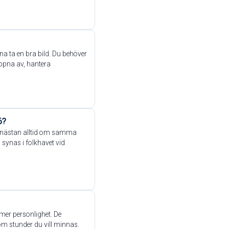
nna ta en bra bild. Du behöver
appna av, hantera
6?
t nästan alltid om samma
 synas i folkhavet vid
 mer personlighet. De
m stunder du vill minnas.