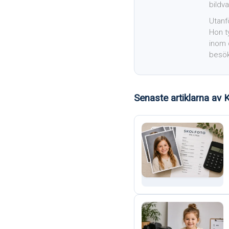
bildva
Utanfö
Hon t
inom 
besök
Senaste artiklarna av K