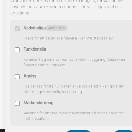
Vi använder cookies för att sajten ska fungera, förstå hur den
används och visa relevanta annonser. Du väljer själv vad du vill
godkänna.
Nödvändiga
Alltid aktiva
Krävs för att sajten ska fungera. Kan inte stängas av.
Funktionella
Kommer ihåg dina val som språk eller inloggning. Sajten kan
fungera sämre utan dem.
Analys
Hjälper oss förstå hur sajten används så att vi kan göra den
bättre. Ingen personlig identifiering.
Marknadsföring
Används för att visa relevanta annonser på andra sajter och
mäta resultatet.